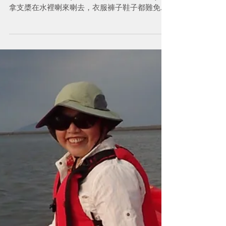
船划得好不好，不重要，行頭對了，才重要。 因
為划船是水上活動(一不小心會變成水中運動)，
拿支槳在水裡喇來喇去，衣服褲子鞋子都難免會
弄濕， 小孩更慘，我們家女兒巴不得整支手伸下
去玩水，袖口會整個浸在水裡， 夏天濕熱，容易
起疹子，冬天濕冷，容易受風寒，...