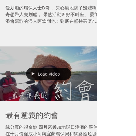
愛划船的環保人士D哥， 失心瘋地搞了幾艘獨木
舟想帶人去划船， 果然活動叫好不叫座。 愛衝
浪會寫歌的浪人阿欽問他：到底在堅持甚麼? 說
甚麼要重新找回人與小河的關係… 阿欽說：嗯，
不容易，但是我支持你~ 於是，阿欽召集了天龍
特攻隊，搞了一支MV...
Load video
最有意義的約會
緣分真的很奇妙 四月來參加地球日淨灘的夥伴，
在十月份促成小河與宜蘭環保局和網路撿垃圾狂