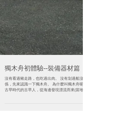
獨木舟初體驗--裝備器材篇
沒有看過豬走路，也吃過出肉。 沒有划過船沒關
係，先來認識一下獨木舟。 為什麼叫獨木舟呢?