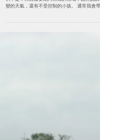
獨木舟初體驗--隨身行李篇
如果你是馬蓋先，一支瑞士刀就搞定了。 可惜我
們不是，而且還要航向未知的領域，面對詭譎多
變的天氣，還有不受控制的小孩。 通常我會帶兩
包東西，一包放車上(上岸處)，一包帶上船 什麼
要放車上？ 一套乾淨的衣物，上岸可以更換。
就這樣！ 什麼要帶上船？ 水壺 請記得裡面要加
水喔！...